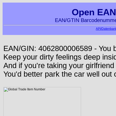
Open EAN
EAN/GTIN Barcodenummer
API/Datenbank
EAN/GIN: 4062800006589 - You bett
Keep your dirty feelings deep insi
And if you're taking your girlfriend
You'd better park the car well out 