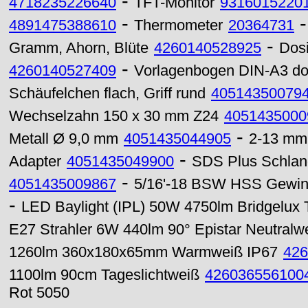
-
4718235226640
TFT-Monitor
9316015220
-
4891475388610
Thermometer
20364731
-
Gramm, Ahorn, Blüte
4260140528925
Dosi
-
4260140527409
Vorlagenbogen DIN-A3 dop
Schäufelchen flach, Griff rund
40514350079
Wechselzahn 150 x 30 mm Z24
4051435000
-
Metall Ø 9,0 mm
4051435044905
2-13 mm 
-
Adapter
4051435049900
SDS Plus Schlan
-
4051435009867
5/16'-18 BSW HSS Gewin
-
LED Baylight (IPL) 50W 4750lm Bridgelux 
E27 Strahler 6W 440lm 90° Epistar Neutralw
1260lm 360x180x65mm Warmweiß IP67
426
1100lm 90cm Tageslichtweiß
426036556100
Rot 5050