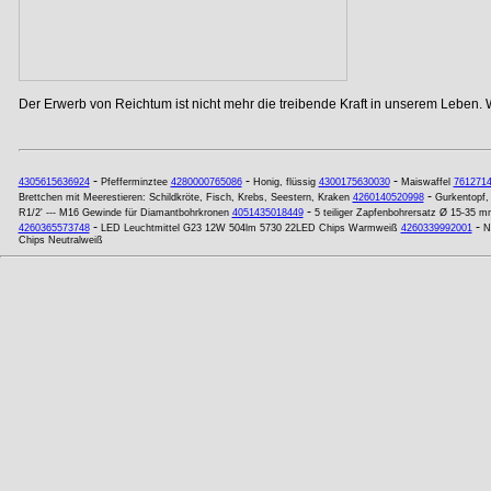
Der Erwerb von Reichtum ist nicht mehr die treibende Kraft in unserem Leben. 
-
-
-
4305615636924
Pfefferminztee
4280000765086
Honig, flüssig
4300175630030
Maiswaffel
761271
-
Brettchen mit Meerestieren: Schildkröte, Fisch, Krebs, Seestern, Kraken
4260140520998
Gurkentopf, 
-
R1/2' --- M16 Gewinde für Diamantbohrkronen
4051435018449
5 teiliger Zapfenbohrersatz Ø 15-35 
-
-
4260365573748
LED Leuchtmittel G23 12W 504lm 5730 22LED Chips Warmweiß
4260339992001
N
Chips Neutralweiß