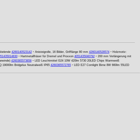
-
-
tielende
4260140523142
Anisteigrolle, 16 Bilder, Grifflänge 80 mm
4260140528574
Holzmotiv:
-
-
051435014830
Hartmetallfräser für Dremel und Proxxon
4051435040792
200 mm Verlängerung mit
-
ewinde)
4260365573656
LED Leuchtmittel G24 10W 420lm 5730 20LED Chips Warmweiß
-
Q 19000lm Bridgelux Neutralweiß IP65
4260365572765
LED E27 Cornlight Birne 8W 660lm 55LED