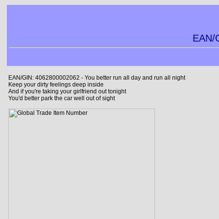
EAN/G
EAN/GIN: 4062800002062 - You better run all day and run all night
Keep your dirty feelings deep inside
And if you're taking your girlfriend out tonight
You'd better park the car well out of sight