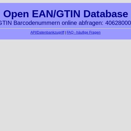
Open EAN/GTIN Database
TIN Barcodenummern online abfragen: 4062800
API/Datenbankzugriff
|
FAQ - häufige Fragen