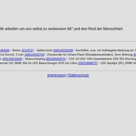
Wir arbeiten um uns selbst zu verbessern â€“ und den Rest der Menschheit.
-
-
-
4462666
Bohrer
42143727
Apfelschorle
4260140529199
Kochlöffel, oval, mit Aufhängelochbohrung am S
-
mit Deckel, 2 Liter
4260140525764
Distanzrolle für Infrarot-Panel (Wandabstandshalter), 5mm Bohrung
4
-
-
mm
4051435019293
Wasserfangring
4051435009720
7/16'-14 UNC HSS Gewindebohrer DIN 352 (Rechtsg
-
etzteil 12V 360W 30A für LED Beleuchtungen IP20 mit Lüfter
4260339996757
LED Baylight (IPL) 200W H
Impressum
|
Datenschutz