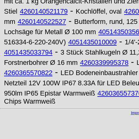
mit ca. 1 kg Orangencalcit-Kristallen und Zier
-
Stiel
4260140521179
Kochlöffel, oval
4260
-
mm
4260140522527
Butterform, rund, 12
Lochsäge für Metall Ø 100 mm
4051435035
-
516334-6-220-240V)
4051435010009
1/4'
-
4051435033794
3 Stück Stahlkugeln Ø 11
-
Forstnerbohrer Ø 16 mm
4260339995378
-
4260365570822
LED Bodeneinbaustrahle
Netzteil 12V 100W IP67 8.33A für LED Bele
950lm IP65 Epistar Warmweiß
42603655737
Chips Warmweiß
Imp