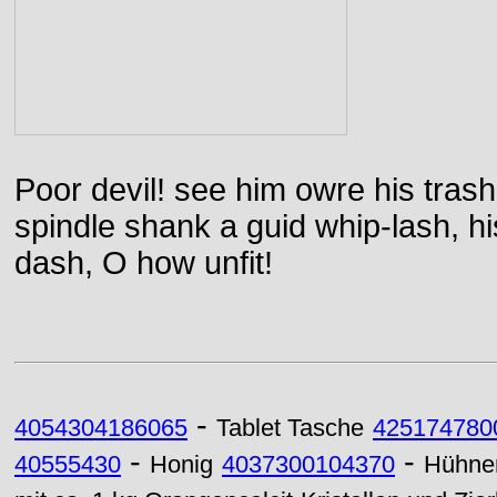
Poor devil! see him owre his trash
spindle shank a guid whip-lash, his 
dash, O how unfit!
-
4054304186065
Tablet Tasche
425174780
-
-
40555430
Honig
4037300104370
Hühner