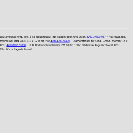
-
arzlampenschirm, inkl. 3 kg Rosenquarz, mit Kugeln oben und unten
4260140524057
Fußmassage,
-
Drehmeißel DIN 283R (12 x 12 mm) P30
4051435024426
Diamantfräser für Glas, Granit, Marmor 16 x
-
IP67
4260365570358
LED Bodeneinbaustrahler 9W 630lm 160x160x60mm Tageslichtweiß IP67
500lm 60cm Tageslichtweiß