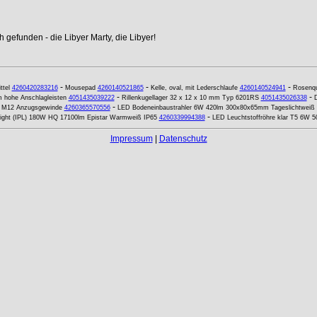
 gefunden - die Libyer Marty, die Libyer!
-
-
-
tel
4260420283216
Mousepad
4260140521865
Kelle, oval, mit Lederschlaufe
4260140524941
Rosenqu
-
-
 hohe Anschlagleisten
4051435039222
Rillenkugellager 32 x 12 x 10 mm Typ 6201RS
4051435026338
-
d M12 Anzugsgewinde
4260365570556
LED Bodeneinbaustrahler 6W 420lm 300x80x65mm Tageslichtweiß 
-
ight (IPL) 180W HQ 17100lm Epistar Warmweiß IP65
4260339994388
LED Leuchtstoffröhre klar T5 6W 
Impressum
|
Datenschutz