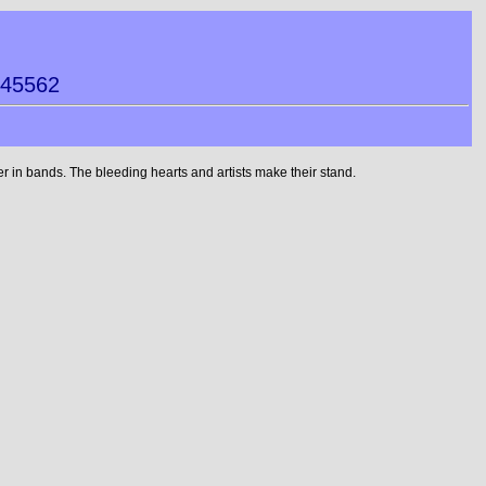
245562
 in bands. The bleeding hearts and artists make their stand.