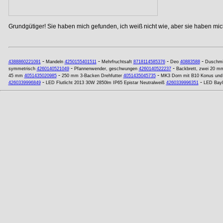
Grundgütiger! Sie haben mich gefunden, ich weiß nicht wie, aber sie haben mich
-
-
-
-
4388860221091
Mandeln
4250155401511
Mehrfruchtsaft
8718114585376
Deo
40883588
Duschmit
-
-
symmetrisch
4260140521049
Pfannenwender, geschwungen
4260140522237
Backbrett, zwei 20 mm
-
-
45 mm
4051435020985
250 mm 3-Backen Drehfutter
4051435045735
MK3 Dorn mit B10 Konus un
-
-
4260339996849
LED Flutlicht 2013 30W 2850lm IP65 Epistar Neutralweiß
4260339996351
LED Bayl