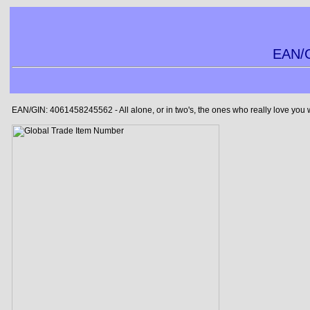
EAN/G
EAN/GIN: 4061458245562 - All alone, or in two's, the ones who really love you