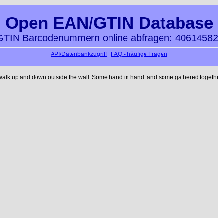
Open EAN/GTIN Database
TIN Barcodenummern online abfragen: 4061458
API/Datenbankzugriff
|
FAQ - häufige Fragen
 walk up and down outside the wall. Some hand in hand, and some gathered together