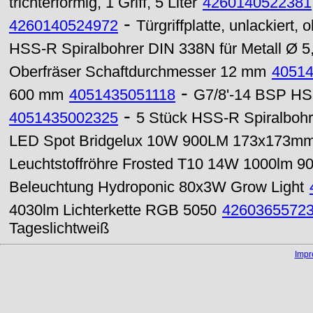
trichterförmig, 1 Griff, 5 Liter
4260140522381
-
4260140524972
Türgriffplatte, unlackiert
HSS-R Spiralbohrer DIN 338N für Metall Ø 
Oberfräser Schaftdurchmesser 12 mm
4051
-
600 mm
4051435051118
G7/8'-14 BSP HS
-
4051435002325
5 Stück HSS-R Spiralbohr
LED Spot Bridgelux 10W 900LM 173x173mm
Leuchtstoffröhre Frosted T10 14W 1000lm 9
Beleuchtung Hydroponic 80x3W Grow Light
4030lm Lichterkette RGB 5050
4260365572
Tageslichtweiß
Imp