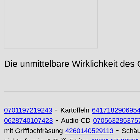
Die unmittelbare Wirklichkeit des
-
0701197219243
Kartoffeln
641718290695
-
0628740107423
Audio-CD
070563285375
-
mit Grifflochfräsung
4260140529113
Schäuf