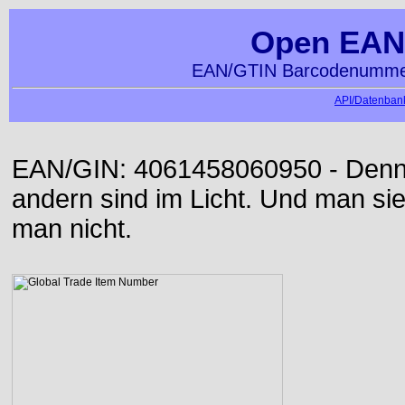
Open EAN
EAN/GTIN Barcodenummer
API/Datenbank
EAN/GIN: 4061458060950 - Denn d
andern sind im Licht. Und man sieh
man nicht.