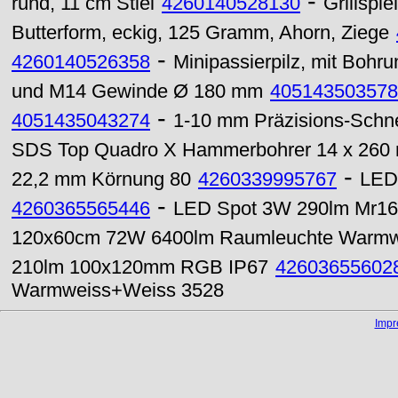
-
rund, 11 cm Stiel
4260140528130
Grillspie
Butterform, eckig, 125 Gramm, Ahorn, Ziege
-
4260140526358
Minipassierpilz, mit Bohru
und M14 Gewinde Ø 180 mm
405143503578
-
4051435043274
1-10 mm Präzisions-Schne
SDS Top Quadro X Hammerbohrer 14 x 260
-
22,2 mm Körnung 80
4260339995767
LED 
-
4260365565446
LED Spot 3W 290lm Mr16
120x60cm 72W 6400lm Raumleuchte Warm
210lm 100x120mm RGB IP67
42603655602
Warmweiss+Weiss 3528
Imp