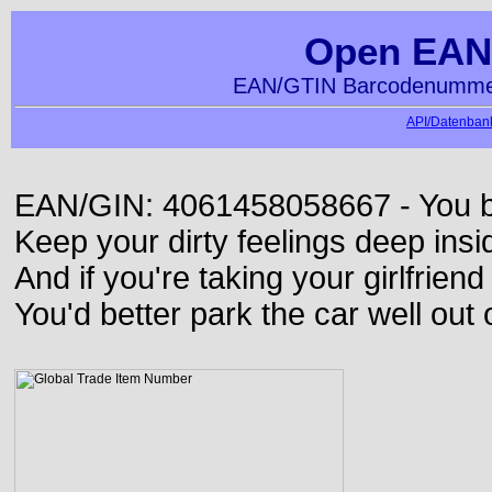
Open EAN
EAN/GTIN Barcodenummer
API/Datenbank
EAN/GIN: 4061458058667 - You bett
Keep your dirty feelings deep insi
And if you're taking your girlfriend
You'd better park the car well out 