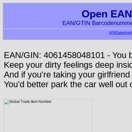
Open EAN
EAN/GTIN Barcodenummer
API/Datenbank
EAN/GIN: 4061458048101 - You bett
Keep your dirty feelings deep insi
And if you're taking your girlfriend
You'd better park the car well out 