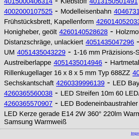
-
4015000406314
Klebstoff
4013150501491
-
4002000107525
Modelleisenbahn
404673
Frühstücksbrett, Kapellenform
42601405203
-
Honigheber, geölt
4260140528628
Holzmot
Distanzschräge, unlackiert
4051435047296
-
UM
4051435043229
1-16 mm Präzisions-S
-
Austreiberlappe
4051435014946
Hartmetal
Rillenkugellager 16 x 8 x 5 mm Typ 688ZZ
4
-
Sechskantschaft
4260339996139
LED Bayl
-
4260365560038
LED Streifen 10m 60 LED
-
4260365570907
LED Bodeneinbaustrahle
LED Kerze gerade E14 2W 360° 220lm War
Samsung Warmweiß
Imp