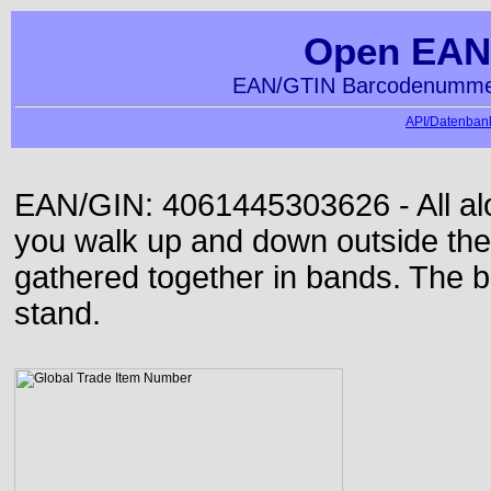
Open EAN
EAN/GTIN Barcodenummer
API/Datenbank
EAN/GIN: 4061445303626 - All alon
you walk up and down outside th
gathered together in bands. The b
stand.