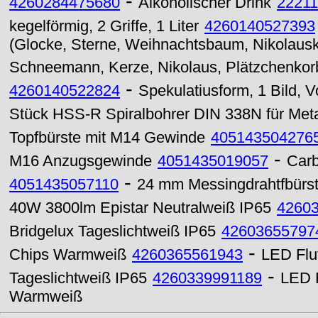
-
4260284475680
Alkoholischer Drink
2221
kegelförmig, 2 Griffe, 1 Liter
4260140527393
(Glocke, Sterne, Weihnachtsbaum, Nikolausko
Schneemann, Kerze, Nikolaus, Plätzchenkor
-
4260140522824
Spekulatiusform, 1 Bild, V
Stück HSS-R Spiralbohrer DIN 338N für Met
Topfbürste mit M14 Gewinde
405143504276
-
M16 Anzugsgewinde
4051435019057
Carb
-
4051435057110
24 mm Messingdrahtfbürst
40W 3800lm Epistar Neutralweiß IP65
4260
Bridgelux Tageslichtweiß IP65
42603655797
-
Chips Warmweiß
4260365561943
LED Flu
-
Tageslichtweiß IP65
4260339991189
LED F
Warmweiß