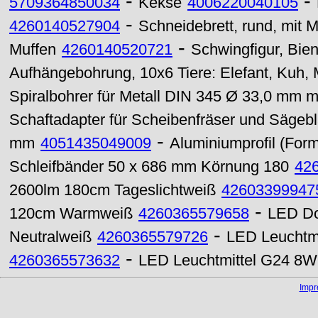
-
-
5709364850034
Kekse
4006220040105
-
4260140527904
Schneidebrett, rund, mit Me
-
Muffen
4260140520721
Schwingfigur, Bie
Aufhängebohrung, 10x6 Tiere: Elefant, Kuh,
Spiralbohrer für Metall DIN 345 Ø 33,0 mm 
Schaftadapter für Scheibenfräser und Sägeb
-
mm
4051435049009
Aluminiumprofil (For
Schleifbänder 50 x 686 mm Körnung 180
42
2600lm 180cm Tageslichtweiß
42603399947
-
120cm Warmweiß
4260365579658
LED Do
-
Neutralweiß
4260365579726
LED Leuchtm
-
4260365573632
LED Leuchtmittel G24 8
Imp