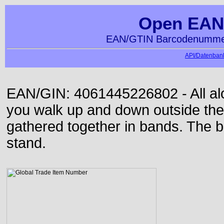
Open EAN
EAN/GTIN Barcodenummer
API/Datenbank
EAN/GIN: 4061445226802 - All alon
you walk up and down outside th
gathered together in bands. The b
stand.