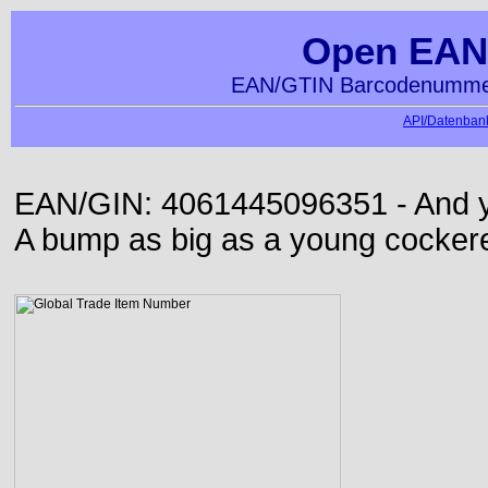
Open EAN
EAN/GTIN Barcodenummer
API/Datenbank
EAN/GIN: 4061445096351 - And yet
A bump as big as a young cockere