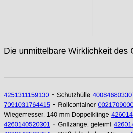
Die unmittelbare Wirklichkeit des
-
4251311159130
Schutzhülle
40084680330
-
7091031764415
Rollcontainer
002170900
Wiegemesser, 140 mm Doppelklinge
426014
-
4260140520301
Grillzange, geleimt
42601