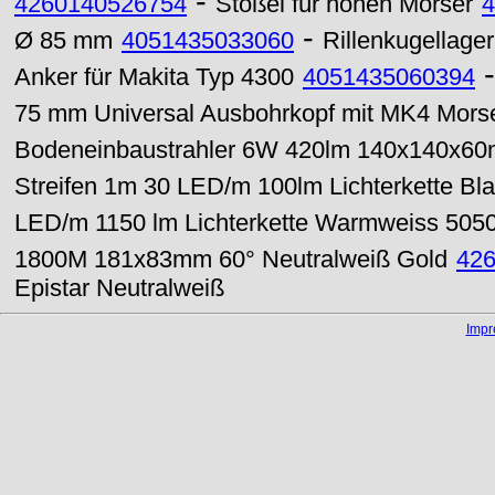
-
4260140526754
Stößel für hohen Mörser
4
-
Ø 85 mm
4051435033060
Rillenkugellage
Anker für Makita Typ 4300
4051435060394
75 mm Universal Ausbohrkopf mit MK4 Mors
Bodeneinbaustrahler 6W 420lm 140x140x60
Streifen 1m 30 LED/m 100lm Lichterkette Bl
LED/m 1150 lm Lichterkette Warmweiss 505
1800M 181x83mm 60° Neutralweiß Gold
42
Epistar Neutralweiß
Imp