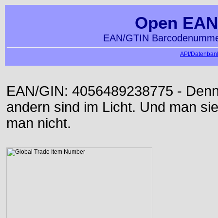
Open EAN
EAN/GTIN Barcodenummer
API/Datenbank
EAN/GIN: 4056489238775 - Denn d
andern sind im Licht. Und man sieh
man nicht.