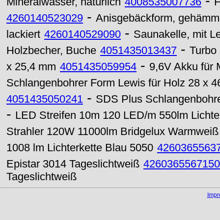
-
Mineralwasser, natürlich
4008535007736
F
-
4260140523029
Anisgebäckform, gehämmer
-
lackiert
4260140529090
Saunakelle, mit Le
-
Holzbecher, Buche
4051435013437
Turbo 
-
x 25,4 mm
4051435059954
9,6V Akku für 
Schlangenbohrer Form Lewis für Holz 28 x 
-
4051435050241
SDS Plus Schlangenbohre
-
LED Streifen 10m 120 LED/m 550lm Lichte
Strahler 120W 11000lm Bridgelux Warmweiß
1008 lm Lichterkette Blau 5050
4260365563
Epistar 3014 Tageslichtweiß
4260365567150
Tageslichtweiß
Imp