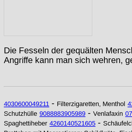
Die Fesseln der gequälten Mensch
Angriffe kann man sich wehren, g
-
4030600049211
Filterzigaretten, Menthol
4
-
Schutzhülle
9088883905989
Venlafaxin
0
-
Spaghettiheber
4260140521605
Schäufelch