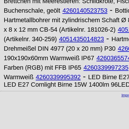
Brettchen mit Meerestieren: Schildkröte, Fis
-
Buchenschale, geölt
4260140523753
Botti
Hartmetallbohrer mit zylindrischem Schaft Ø
x 8 x 12 mm CB-54 (Artikelnr. 181026-2)
405
-
(Artikelnr. 340-259)
4051435014823
Hartme
Drehmeißel DIN 4977 (20 x 20 mm) P30
426
190x190x60mm Warmweiß IP67
426036557
Farben (RGB) mit FFB IP65
4260339997235
-
Warmweiß
4260339995392
LED Birne E2
LED E27 Cornlight Birne 15W 1400lm 96LE
Imp