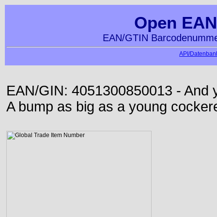
Open EAN
EAN/GTIN Barcodenummer
API/Datenbank
EAN/GIN: 4051300850013 - And yet
A bump as big as a young cockere