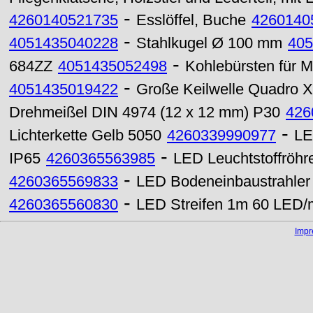
-
4260140521735
Esslöffel, Buche
4260140
-
4051435040228
Stahlkugel Ø 100 mm
405
-
684ZZ
4051435052498
Kohlebürsten für M
-
4051435019422
Große Keilwelle Quadro 
Drehmeißel DIN 4974 (12 x 12 mm) P30
426
-
Lichterkette Gelb 5050
4260339990977
LE
-
IP65
4260365563985
LED Leuchtstoffröhr
-
4260365569833
LED Bodeneinbaustrahle
-
4260365560830
LED Streifen 1m 60 LED/
Imp