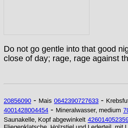
Do not go gentle into that good ni
close of day; rage, rage against th
-
-
20856090
Mais
0642390727633
Krebsfu
-
4001428004454
Mineralwasser, medium
7
Saunakelle, Kopf abgewinkelt
42601405235
Fliegenklatsche, Holzstiel und Lederteil, mit 