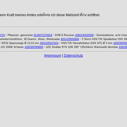
nn Kraft meines Amtes erklÃ¤re ich diese Mahlzeit fÃ¼r eröffnet.
-
-
-
3719
Pflaumen, getrocknet
9120072370618
DVB-S Receiver
4260140520509
Gemüsebürste, echt Unio
-
utterdurchstoßform, 30 Gramm, Ahorn, Weintraube
4051435000994
5 Stück HSS-TiN Spiralbohrer DIN 33
-
-
ER32 Spannzange Ø 13-14 mm
4051435037624
HSS-TiN Vierzahnfräser (DIN 327) Ø 3 mm
426036556
-
A 12V 200W Schwarz
4260365569666
LED Strahler R7S 12W 200° 135x54mm Warmweiß dimmbar
42603
Impressum
|
Datenschutz