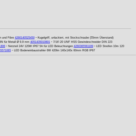
-
n und Fibre
4260140525450
Kugelgriff, unlackiert, mit Stockschraube (55mm Überstand)
-
8N für Metall Ø 9,9 mm
4051435010801
7/16'-20 UNF HSS Gewindeschneider DIN 223
-
-
1806
Netzteil 24V 120W IP67 5A für LED Beleuchtungen
4260365561189
LED Streifen 10m 120
-
65571065
LED Bodeneinbaustrahler 6W 420lm 140x140x 60mm RGB IP67