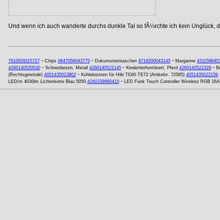
Und wenn ich auch wanderte durchs dunkle Tal so fÃ¼rchte ich kein Unglück, de
-
-
-
7610029115727
Chips
0647056043775
Dokumententaschen
8719200043145
Margarine
431159645
-
-
-
4260140520530
Schneebesen, Metall
4260140522145
Kindertierformbrett, Pferd
4260140522329
B
-
(Rechtsgewinde)
4051435013802
Kohlebürsten für Hilti TE60 TE72 (Artikelnr. 72565)
4051435022156
-
LED/m 4030lm Lichterkette Blau 5050
4260339990410
LED Funk Touch Controller Wireless RGB 16