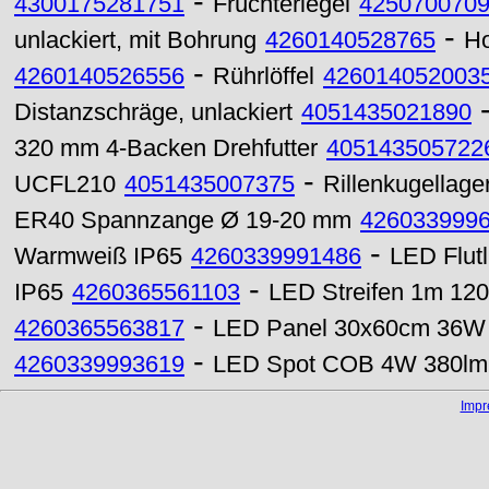
-
4300175281751
Früchteriegel
425070070
-
unlackiert, mit Bohrung
4260140528765
Ho
-
4260140526556
Rührlöffel
426014052003
Distanzschräge, unlackiert
4051435021890
320 mm 4-Backen Drehfutter
405143505722
-
UCFL210
4051435007375
Rillenkugellag
ER40 Spannzange Ø 19-20 mm
426033999
-
Warmweiß IP65
4260339991486
LED Flutl
-
IP65
4260365561103
LED Streifen 1m 120
-
4260365563817
LED Panel 30x60cm 36W 
-
4260339993619
LED Spot COB 4W 380lm M
Imp