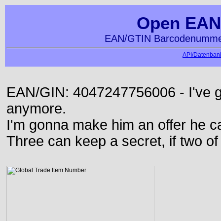
Open EAN
EAN/GTIN Barcodenummer
API/Datenbank
EAN/GIN: 4047247756006 - I've go
anymore.
I'm gonna make him an offer he ca
Three can keep a secret, if two o