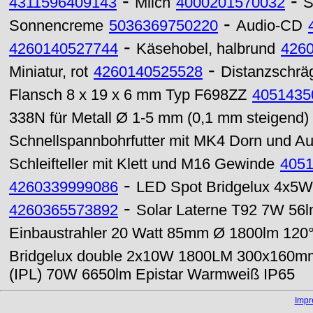
-
-
4311596409143
Milch
4000201570032
S
-
Sonnencreme
5036369750220
Audio-CD
-
4260140527744
Käsehobel, halbrund
426
-
Miniatur, rot
4260140525528
Distanzschräg
Flansch 8 x 19 x 6 mm Typ F698ZZ
4051435
338N für Metall Ø 1-5 mm (0,1 mm steigend)
Schnellspannbohrfutter mit MK4 Dorn und Au
Schleifteller mit Klett und M16 Gewinde
405
-
4260339999086
LED Spot Bridgelux 4x5
-
4260365573892
Solar Laterne T92 7W 56l
Einbaustrahler 20 Watt 85mm Ø 1800lm 12
Bridgelux double 2x10W 1800LM 300x160mm
(IPL) 70W 6650lm Epistar Warmweiß IP65
Imp