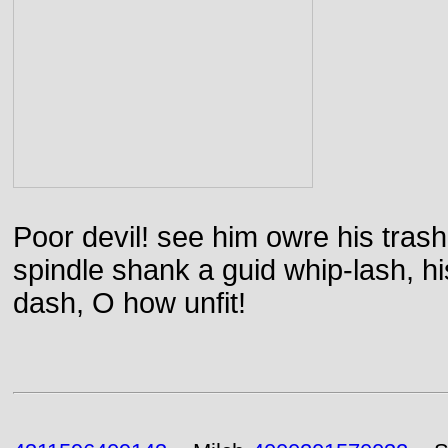
Poor devil! see him owre his trash
spindle shank a guid whip-lash, his 
dash, O how unfit!