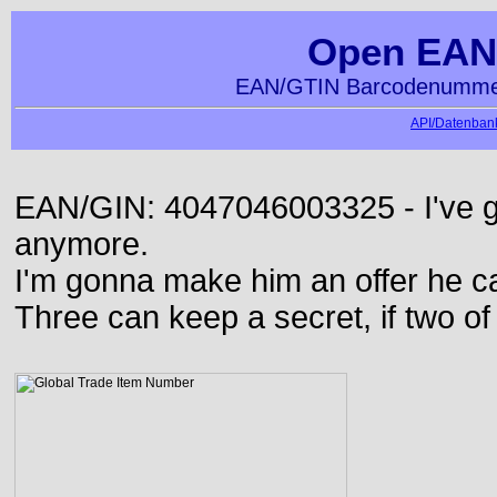
Open EAN
EAN/GTIN Barcodenummer
API/Datenbank
EAN/GIN: 4047046003325 - I've go
anymore.
I'm gonna make him an offer he ca
Three can keep a secret, if two o