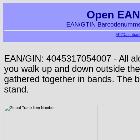
Open EAN
EAN/GTIN Barcodenummer
API/Datenbank
EAN/GIN: 4045317054007 - All alon
you walk up and down outside th
gathered together in bands. The b
stand.