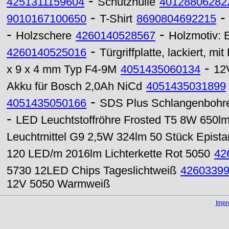
-
4251311159604
Schutzhülle
40128806282
-
9010167100650
T-Shirt
8690804692215
-
-
Holzschere
4260140528567
Holzmotiv: E
-
4260140525016
Türgriffplatte, lackiert, mi
-
x 9 x 4 mm Typ F4-9M
4051435060134
12
Akku für Bosch 2,0Ah NiCd
4051435031899
-
4051435050166
SDS Plus Schlangenbohre
-
LED Leuchtstoffröhre Frosted T5 8W 650
Leuchtmittel G9 2,5W 324lm 50 Stück Epist
120 LED/m 2016lm Lichterkette Rot 5050
42
5730 12LED Chips Tageslichtweiß
4260339
12V 5050 Warmweiß
Imp