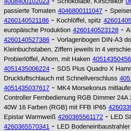
-
4008400102023
Schokolade, Kirschlikör
0
-
passierte Tomaten
4046800111047
Speise
-
4260140521186
Kochlöffel, spitz
4260140
-
europäische Produktion
4260140523128
A
-
4260140527386
Vorlagenbogen DIN-A3 dop
Kleinbuchstaben, Ziffern jeweils in 4 verschi
Probierlöffel, Ahorn, mit Haken
40514350456
-
4051435006224
SDS Plus Quadro X Hamm
Druckluftschlauch mit Schnellverschluss
405
-
4051435037617
MK4 Morsekonus mitlaufe
Controller Fernbedienung RGB Dimmer 24A
40W 16 Farben (RGB) mit FFB IP65
426033
-
Epistar Warmweiß
4260365561172
LED St
-
4260365570341
LED Bodeneinbaustrahle