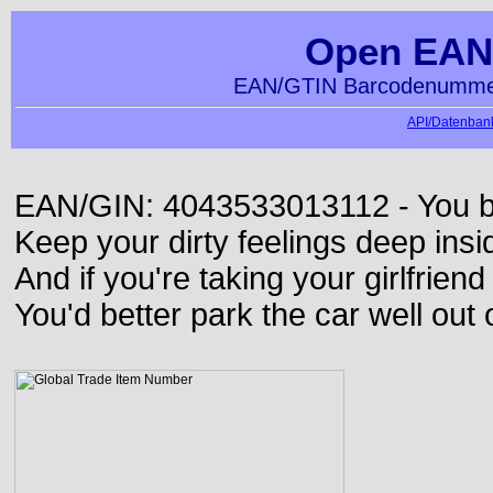
Open EAN
EAN/GTIN Barcodenummer
API/Datenbank
EAN/GIN: 4043533013112 - You bett
Keep your dirty feelings deep insi
And if you're taking your girlfriend
You'd better park the car well out 