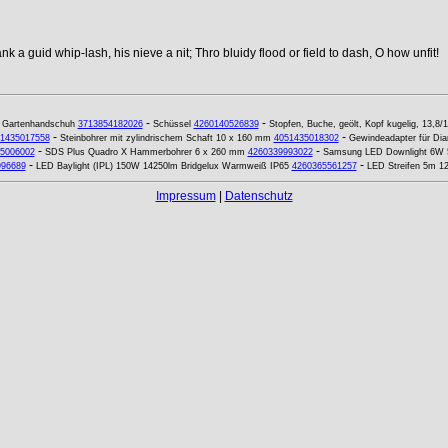
k a guid whip-lash, his nieve a nit; Thro bluidy flood or field to dash, O how unfit!
-
-
-
Gartenhandschuh
3713854182026
Schüssel
4260140526839
Stopfen, Buche, geölt, Kopf kugelig, 13,8
-
-
1435017558
Steinbohrer mit zylindrischem Schaft 10 x 160 mm
4051435018302
Gewindeadapter für Diam
-
-
5006002
SDS Plus Quadro X Hammerbohrer 6 x 260 mm
4260339993022
Samsung LED Downlight 6W
-
-
996689
LED Baylight (IPL) 150W 14250lm Bridgelux Warmweiß IP65
4260365561257
LED Streifen 5m 1
Impressum
|
Datenschutz