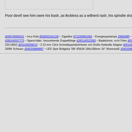
Poor devil! see him owre his trash, as feckless as a witherd rash, his spindle shan
-
-
-
4036745000421
Inca Kola
8500001541226
Zigarillos
8711500801081
Energiesparlampe
29083985
-
-
4260140527775
Sparschäler, feststehende Doppelklinge
4260140523593
Badebürste, echt Fibre
405
-
220-240V)
4051435059213
2-13 mm Click-Schnellspannbohrfutter mit Große Keilwelle Adapter
405143
-
200W Schwarz
4260339998867
LED Spot Bridgelux 5W 450LM 190x190mm 24° Warmweiß
4260339