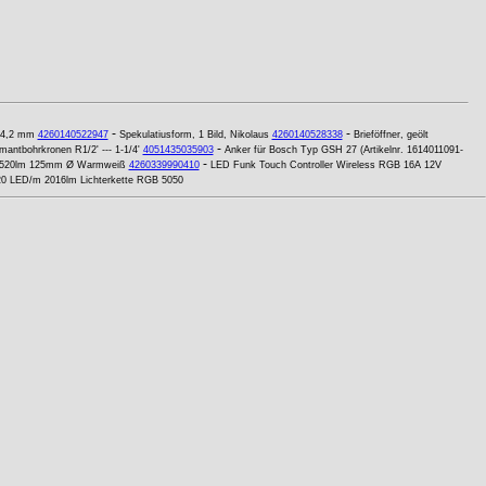
-
-
/14,2 mm
4260140522947
Spekulatiusform, 1 Bild, Nikolaus
4260140528338
Brieföffner, geölt
-
antbohrkronen R1/2' --- 1-1/4'
4051435035903
Anker für Bosch Typ GSH 27 (Artikelnr. 1614011091-
-
 520lm 125mm Ø Warmweiß
4260339990410
LED Funk Touch Controller Wireless RGB 16A 12V
20 LED/m 2016lm Lichterkette RGB 5050