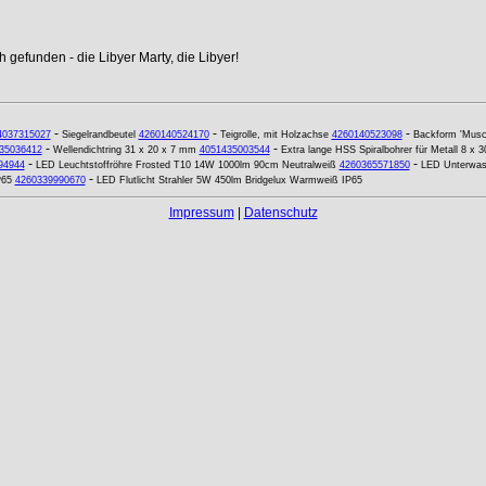
 gefunden - die Libyer Marty, die Libyer!
-
-
-
4037315027
Siegelrandbeutel
4260140524170
Teigrolle, mit Holzachse
4260140523098
Backform 'Musch
-
-
35036412
Wellendichtring 31 x 20 x 7 mm
4051435003544
Extra lange HSS Spiralbohrer für Metall 8 x
-
-
94944
LED Leuchtstoffröhre Frosted T10 14W 1000lm 90cm Neutralweiß
4260365571850
LED Unterwas
-
P65
4260339990670
LED Flutlicht Strahler 5W 450lm Bridgelux Warmweiß IP65
Impressum
|
Datenschutz