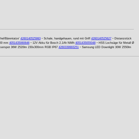
-
-
el/Bärentatze'
4260140525993
Schale, handgehauen, rund mit Griff
4260140525627
Distanzstück
-
-
 300 mm
4051435060646
12V Akku für Bosch 2,1Ah NiMh
4051435055048
HSS Lochsäge für Metall Ø
-
serspot 36W 2520lm 230x300mm RGB IP67
4260339993251
Samsung LED Downlight 30W 2550lm