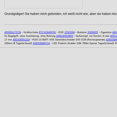
Grundgütiger! Sie haben mich gefunden, ich weiß nicht wie, aber sie haben mich
-
-
-
-
4032611173718
Schlittschuhe
8717418409791
DVD
22115294
Bonbons
20350055
Zigaretten
400
-
für Bügelgriff, ohne Ausklinkung, ohne Bohrung
4260140523852
Gurkentopf, mit Deckel, 8 Liter
40514
-
17 mm
4051435051224
R3/4'-14 BSPT HSS Gewindeschneider DIN 5159 (Rechtsgewinde)
42603399
-
230mm Ø Tageslichtweiß
4260339990724
LED Flutlicht Strahler 10W 780lm Epistar Tageslichtweiß I