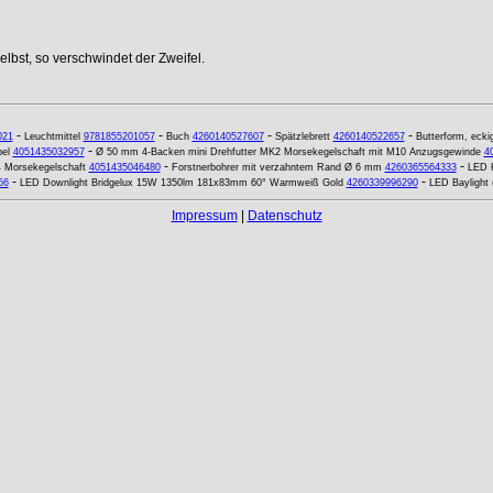
lbst, so verschwindet der Zweifel.
-
-
-
-
021
Leuchtmittel
9781855201057
Buch
4260140527607
Spätzlebrett
4260140522657
Butterform, eck
-
el
4051435032957
Ø 50 mm 4-Backen mini Drehfutter MK2 Morsekegelschaft mit M10 Anzugsgewinde
4
-
-
4 Morsekegelschaft
4051435046480
Forstnerbohrer mit verzahntem Rand Ø 6 mm
4260365564333
LED K
-
-
56
LED Downlight Bridgelux 15W 1350lm 181x83mm 60° Warmweiß Gold
4260339996290
LED Baylight
Impressum
|
Datenschutz