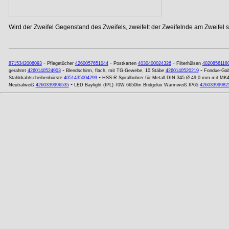
Wird der Zweifel Gegenstand des Zweifels, zweifelt der Zweifelnde am Zweifel se
-
-
-
8715342006093
Pflegetücher
4260057651044
Postkarten
4030400024326
Filterhülsen
4020856118
-
-
gerahmt
4260140524903
Blendschirm, flach, mit TG-Gewebe, 10 Stäbe
4260140520219
Fondue-Gab
-
Stahldrahtscheibenbürste
4051435004299
HSS-R Spiralbohrer für Metall DIN 345 Ø 49,0 mm mit MK
-
Neutralweiß
4260339996535
LED Baylight (IPL) 70W 6650lm Bridgelux Warmweiß IP65
42603399982