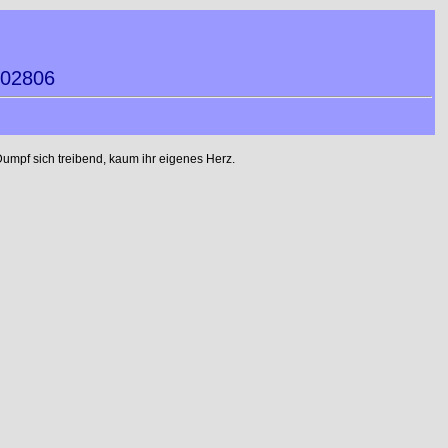
002806
umpf sich treibend, kaum ihr eigenes Herz.