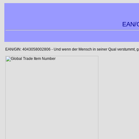
EAN/G
EAN/GIN: 4043058002806 - Und wenn der Mensch in seiner Qual verstummt, gab 