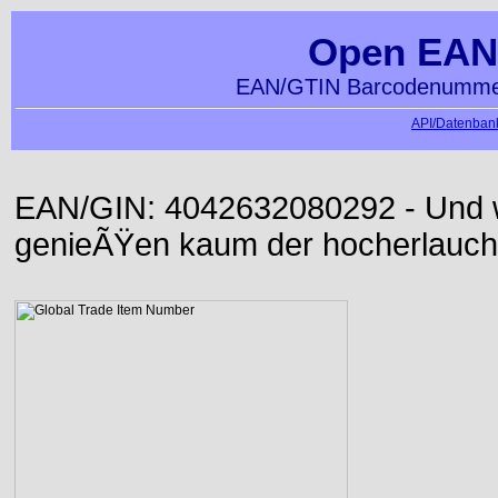
Open EAN
EAN/GTIN Barcodenummer
API/Datenbank
EAN/GIN: 4042632080292 - Und wi
genieÃŸen kaum der hocherlauch