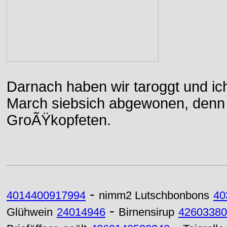
Darnach haben wir taroggt und ic
March siebsich abgewonen, denn d
GroÃŸkopfeten.
-
4014400917994
nimm2 Lutschbonbons
40
-
Glühwein
24014946
Birnensirup
42603380