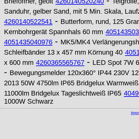
-
Brieföffner, geölt
4260140520240
Teigroll
Sanduhr, gelber Sand, mit 5 Min. Skala, Laufz
-
4260140522541
Butterform, rund, 125 Gr
Kernbohrgerät Spannhals 60 mm
405143503
-
4051435040976
MK5/MK4 Verlängerungsh
Schleifbänder 13 x 457 mm Körnung 40
405
-
x 600 mm
4260365565767
LED Spot 7W 6
-
Bewegungsmelder 120x360° IP44 230V 1
2013 50W 4750lm IP65 Bridgelux Warmweiß
11000lm Bridgelux Tageslichtweiß IP65
4049
1000W Schwarz
Imp