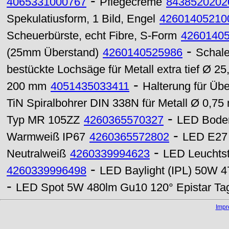
-
4065331000767
Pflegecreme
8438520202
Spekulatiusform, 1 Bild, Engel
42601405210
Scheuerbürste, echt Fibre, S-Form
4260140
-
(25mm Überstand)
4260140525986
Schale
bestückte Lochsäge für Metall extra tief Ø 2
-
200 mm
4051435033411
Halterung für Ü
TiN Spiralbohrer DIN 338N für Metall Ø 0,7
-
Typ MR 105ZZ
4260365570327
LED Bode
-
Warmweiß IP67
4260365572802
LED E27 
-
Neutralweiß
4260339994623
LED Leuchtst
-
4260339996498
LED Baylight (IPL) 50W 4
-
LED Spot 5W 480lm Gu10 120° Epistar Tag
Imp