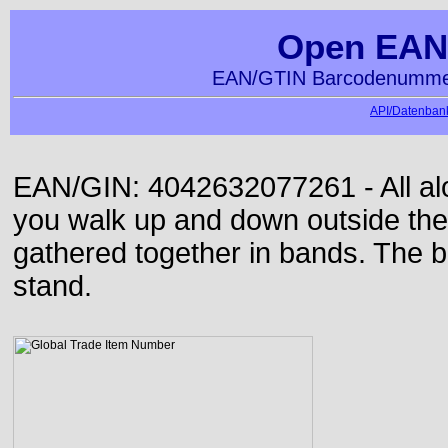
Open EAN
EAN/GTIN Barcodenummer
API/Datenbank
EAN/GIN: 4042632077261 - All alon
you walk up and down outside th
gathered together in bands. The b
stand.