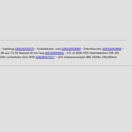
-
-
-
-
Sattelzug
4260140520370
Schäufelchen, rund
4260140526884
Dekofässchen
4260140524866
-
 Bit aus CV-S2 Material 50 mm lang
4051435009911
1/2'-13 BSW HSS Gewindebohrer DIN 352
-
6lm Lichterkette Grün 5050
4260365571577
LED Unterwasserspot 36W 2520lm 230x300mm