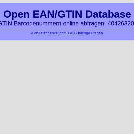
Open EAN/GTIN Database
TIN Barcodenummern online abfragen: 4042632
API/Datenbankzugriff
|
FAQ - häufige Fragen