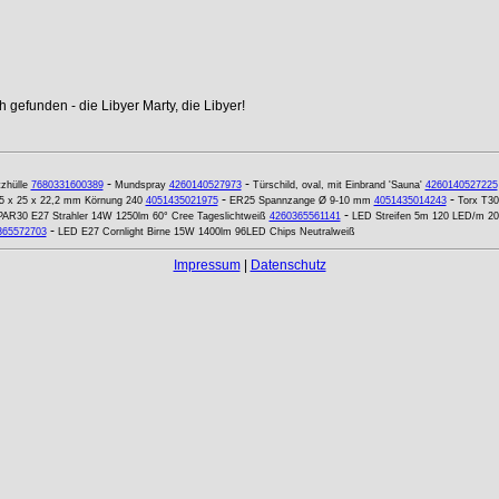
 gefunden - die Libyer Marty, die Libyer!
-
-
zhülle
7680331600389
Mundspray
4260140527973
Türschild, oval, mit Einbrand 'Sauna'
4260140527225
-
-
25 x 25 x 22,2 mm Körnung 240
4051435021975
ER25 Spannzange Ø 9-10 mm
4051435014243
Torx T30
-
AR30 E27 Strahler 14W 1250lm 60° Cree Tageslichtweiß
4260365561141
LED Streifen 5m 120 LED/m 201
-
365572703
LED E27 Cornlight Birne 15W 1400lm 96LED Chips Neutralweiß
Impressum
|
Datenschutz