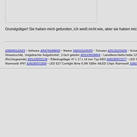
Grundgütiger! Sie haben mich gefunden, ich weiß nicht wie, aber sie haben mich
-
-
-
-
4280000142023
Software
4004764498093
Marker
5400101105355
Tomaten
4251311153428
Schut
-
Hinweisschild, 'mitgebrachte Aufgußmittel', 2-fach gebohrt
4051435039604
Lamellenschleifscheibe 1
-
-
(Rechtsgewinde)
4051435052139
Rillenkugellager 47 x 17 x 14 mm Typ 6303
4260365572277
LED P
-
Warmweiß IP67
4260365572659
LED E27 Cornlight Birne 6,5W 530lm 44LED Chips Warmweiß
4260