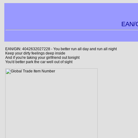
EAN/G
EAN/GIN: 4042632027228 - You better run all day and run all night
Keep your dirty feelings deep inside
And if you're taking your girlfriend out tonight
You'd better park the car well out of sight