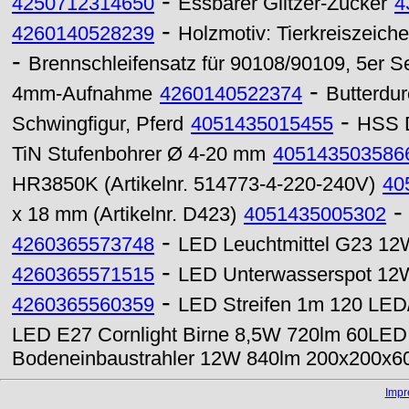
-
4250712314650
Essbarer Glitzer-Zucker
4
-
4260140528239
Holzmotiv: Tierkreiszeich
-
Brennschleifensatz für 90108/90109, 5er Set:
-
4mm-Aufnahme
4260140522374
Butterdu
-
Schwingfigur, Pferd
4051435015455
HSS D
TiN Stufenbohrer Ø 4-20 mm
405143503586
HR3850K (Artikelnr. 514773-4-220-240V)
40
x 18 mm (Artikelnr. D423)
4051435005302
-
4260365573748
LED Leuchtmittel G23 1
-
4260365571515
LED Unterwasserspot 12
-
4260365560359
LED Streifen 1m 120 LED/
LED E27 Cornlight Birne 8,5W 720lm 60LED
Bodeneinbaustrahler 12W 840lm 200x200x6
Imp