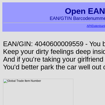
Open EAN
EAN/GTIN Barcodenummer
API/Datenbank
EAN/GIN: 4040600009559 - You bett
Keep your dirty feelings deep insi
And if you're taking your girlfriend
You'd better park the car well out 