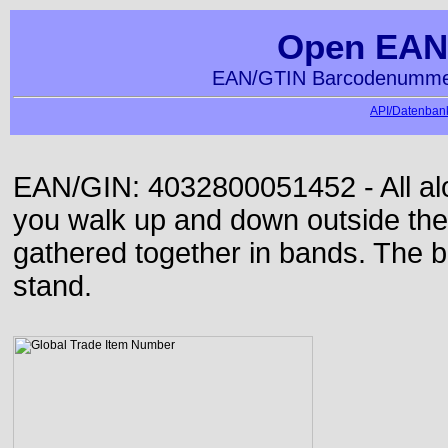
Open EAN
EAN/GTIN Barcodenummer
API/Datenbank
EAN/GIN: 4032800051452 - All alon
you walk up and down outside th
gathered together in bands. The b
stand.