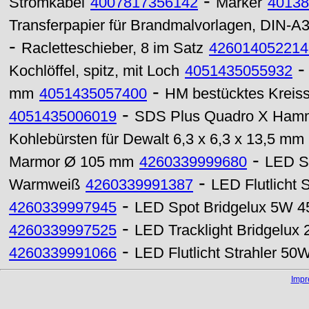
-
Stromkabel
4007817356142
Marker
40138
Transferpapier für Brandmalvorlagen, DIN-A
-
Racletteschieber, 8 im Satz
426014052214
Kochlöffel, spitz, mit Loch
4051435055932
-
mm
4051435057400
HM bestücktes Kreiss
-
4051435006019
SDS Plus Quadro X Hamm
Kohlebürsten für Dewalt 6,3 x 6,3 x 13,5 mm
-
Marmor Ø 105 mm
4260339999680
LED S
-
Warmweiß
4260339991387
LED Flutlicht 
-
4260339997945
LED Spot Bridgelux 5W 4
-
4260339997525
LED Tracklight Bridgelu
-
4260339991066
LED Flutlicht Strahler 5
Imp