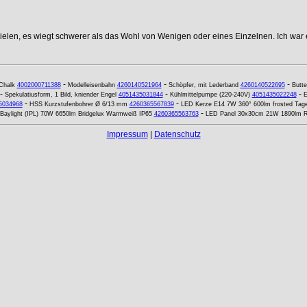
elen, es wiegt schwerer als das Wohl von Wenigen oder eines Einzelnen. Ich war e
-
-
-
Chalk
4002000711388
Modelleisenbahn
4260140521964
Schöpfer, mit Lederband
4260140522695
Butte
-
-
-
Spekulatiusform, 1 Bild, kniender Engel
4051435031844
Kühlmittelpumpe (220-240V)
4051435022248
E
-
-
5034968
HSS Kurzstufenbohrer Ø 6/13 mm
4260365567839
LED Kerze E14 7W 360° 600lm frosted Tage
-
Baylight (IPL) 70W 6650lm Bridgelux Warmweiß IP65
4260365563763
LED Panel 30x30cm 21W 1890lm 
Impressum
|
Datenschutz