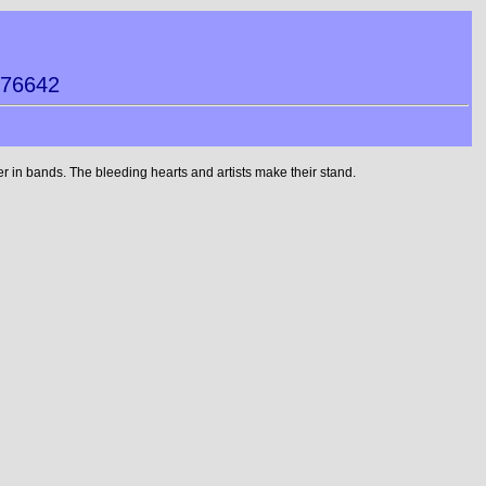
076642
 in bands. The bleeding hearts and artists make their stand.