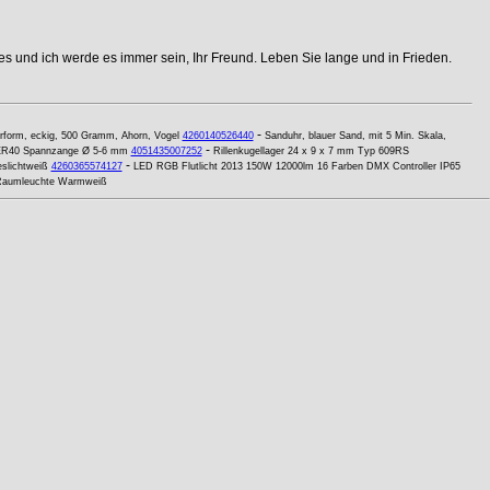
s und ich werde es immer sein, Ihr Freund. Leben Sie lange und in Frieden.
-
rform, eckig, 500 Gramm, Ahorn, Vogel
4260140526440
Sanduhr, blauer Sand, mit 5 Min. Skala,
-
R40 Spannzange Ø 5-6 mm
4051435007252
Rillenkugellager 24 x 9 x 7 mm Typ 609RS
-
slichtweiß
4260365574127
LED RGB Flutlicht 2013 150W 12000lm 16 Farben DMX Controller IP65
Raumleuchte Warmweiß