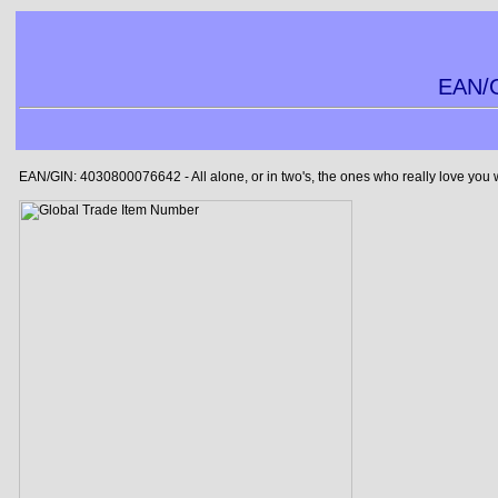
EAN/G
EAN/GIN: 4030800076642 - All alone, or in two's, the ones who really love you