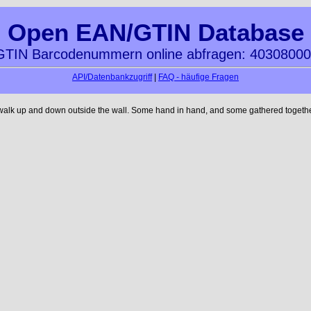
Open EAN/GTIN Database
TIN Barcodenummern online abfragen: 4030800
API/Datenbankzugriff
|
FAQ - häufige Fragen
 walk up and down outside the wall. Some hand in hand, and some gathered together