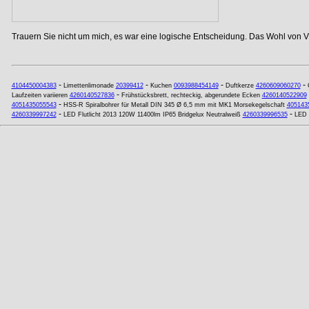
Trauern Sie nicht um mich, es war eine logische Entscheidung. Das Wohl von Vi
-
-
-
-
4104450004383
Limettenlimonade
20399412
Kuchen
0093988454149
Duftkerze
4260609060270
-
Laufzeiten variieren
4260140527836
Frühstücksbrett, rechteckig, abgerundete Ecken
4260140522909
-
4051435055543
HSS-R Spiralbohrer für Metall DIN 345 Ø 6,5 mm mit MK1 Morsekegelschaft
405143
-
-
4260339997242
LED Flutlicht 2013 120W 11400lm IP65 Bridgelux Neutralweiß
4260339996535
LED 