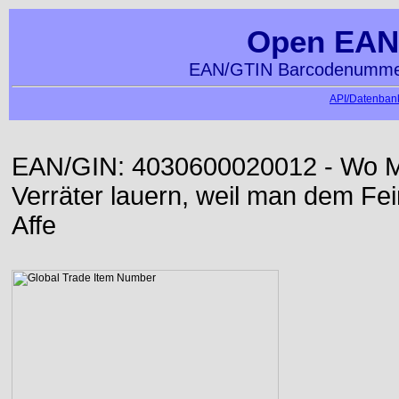
Open EAN
EAN/GTIN Barcodenummer
API/Datenbank
EAN/GIN: 4030600020012 - Wo Me
Verräter lauern, weil man dem Fei
Affe