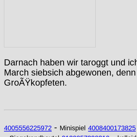
Darnach haben wir taroggt und ic
March siebsich abgewonen, denn d
GroÃŸkopfeten.
-
4005556225972
Minispiel
4008400173825