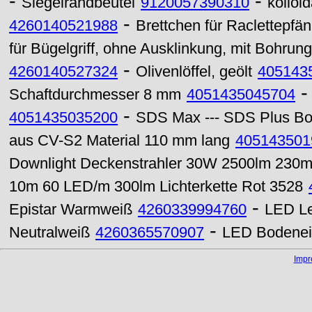
-
-
Siegelrandbeutel
9120057390310
kolloid
-
4260140521988
Brettchen für Raclettepfä
für Bügelgriff, ohne Ausklinkung, mit Bohrung
-
4260140527324
Olivenlöffel, geölt
405143
Schaftdurchmesser 8 mm
4051435045704
-
4051435035200
SDS Max --- SDS Plus Boh
aus CV-S2 Material 110 mm lang
405143501
Downlight Deckenstrahler 30W 2500lm 230
10m 60 LED/m 300lm Lichterkette Rot 3528
-
Epistar Warmweiß
4260339994760
LED Le
-
Neutralweiß
4260365570907
LED Bodenei
Imp