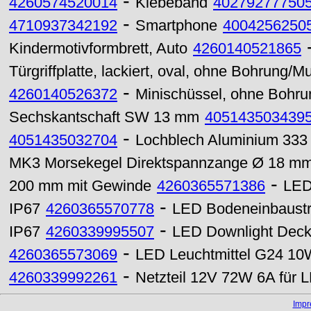
-
4260574520014
Klebeband
40279277750
-
4710937342192
Smartphone
4004256250
Kindermotivformbrett, Auto
4260140521865
Türgriffplatte, lackiert, oval, ohne Bohrung/M
-
4260140526372
Minischüssel, ohne Bohru
Sechskantschaft SW 13 mm
405143503439
-
4051435032704
Lochblech Aluminium 333
MK3 Morsekegel Direktspannzange Ø 18 m
-
200 mm mit Gewinde
4260365571386
LED
-
IP67
4260365570778
LED Bodeneinbaustr
-
IP67
4260339995507
LED Downlight Deck
-
4260365573069
LED Leuchtmittel G24 10
-
4260339992261
Netzteil 12V 72W 6A für 
Imp