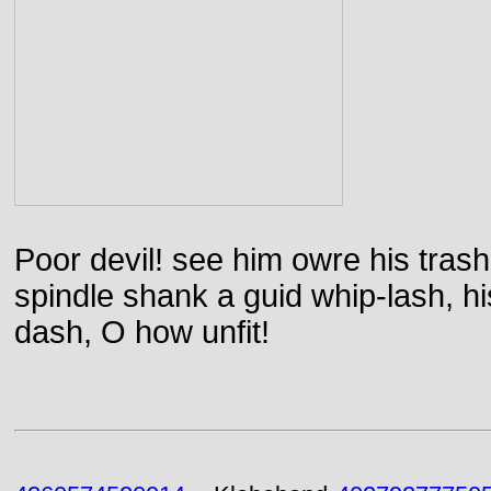
Poor devil! see him owre his trash
spindle shank a guid whip-lash, his 
dash, O how unfit!