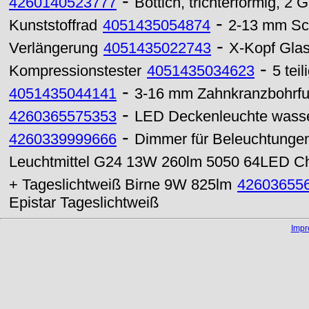
-
4260140523777
Bottich, trichterförmig, 2 Gr
-
Kunststoffrad
4051435054874
2-13 mm Sc
-
Verlängerung
4051435022743
X-Kopf Gla
-
Kompressionstester
4051435034623
5 tei
-
4051435044141
3-16 mm Zahnkranzbohrfu
-
4260365575353
LED Deckenleuchte wass
-
4260339999666
Dimmer für Beleuchtunge
Leuchtmittel G24 13W 260lm 5050 64LED Ch
+ Tageslichtweiß Birne 9W 825lm
42603655
Epistar Tageslichtweiß
Imp