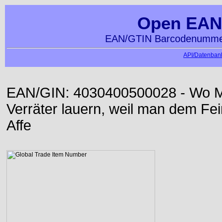
Open EAN
EAN/GTIN Barcodenummer
API/Datenbank
EAN/GIN: 4030400500028 - Wo Me
Verräter lauern, weil man dem Fei
Affe