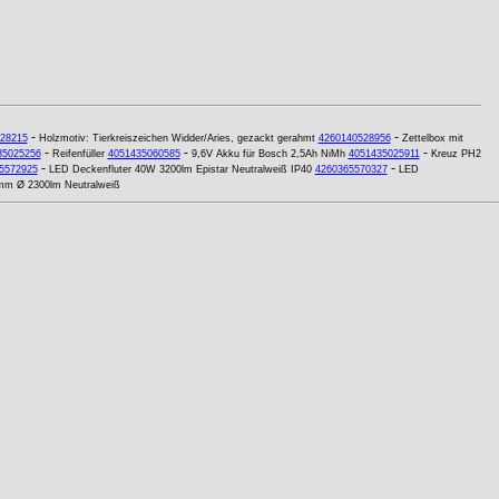
-
-
28215
Holzmotiv: Tierkreiszeichen Widder/Aries, gezackt gerahmt
4260140528956
Zettelbox mit
-
-
-
35025256
Reifenfüller
4051435060585
9,6V Akku für Bosch 2,5Ah NiMh
4051435025911
Kreuz PH2
-
-
5572925
LED Deckenfluter 40W 3200lm Epistar Neutralweiß IP40
4260365570327
LED
5mm Ø 2300lm Neutralweiß