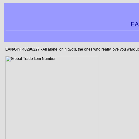
EA
EAN/GIN: 40296227 - All alone, or in two's, the ones who really love you walk 