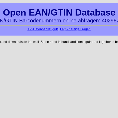
Open EAN/GTIN Database
N/GTIN Barcodenummern online abfragen: 40296
API/Datenbankzugriff
|
FAQ - häufige Fragen
up and down outside the wall. Some hand in hand, and some gathered together in ba