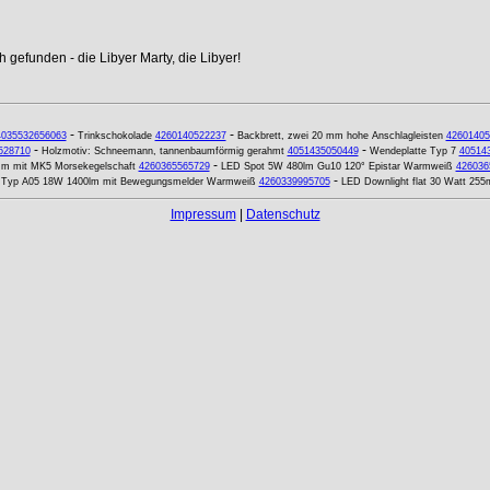
 gefunden - die Libyer Marty, die Libyer!
-
-
4035532656063
Trinkschokolade
4260140522237
Backbrett, zwei 20 mm hohe Anschlagleisten
42601405
-
-
528710
Holzmotiv: Schneemann, tannenbaumförmig gerahmt
4051435050449
Wendeplatte Typ 7
40514
-
 mm mit MK5 Morsekegelschaft
4260365565729
LED Spot 5W 480lm Gu10 120° Epistar Warmweiß
426036
-
 Typ A05 18W 1400lm mit Bewegungsmelder Warmweiß
4260339995705
LED Downlight flat 30 Watt 25
Impressum
|
Datenschutz