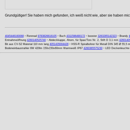
Grundgütiger! Sie haben mich gefunden, ich weiß nicht wie, aber sie haben mich
-
-
-
-
4045446160068
Rennrad
9783826616105
Buch
4311596490172
booster
3263285142323
Brandy
-
Entnahmeöffnung
4260140525740
Abdeckkappe, Ahorn, für Spax/Torx Nr. 2, Stift D 3,1 mm
4260140
-
Bit aus CV-S2 Material 110 mm lang
4051435004428
HSS-R Spiralbohrer für Metall DIN 345 Ø 55,5
-
Bodeneinbaustrahler 6W 420lm 150x150x60mm Warmweiß IP67
4260365575230
LED Deckenleuchte