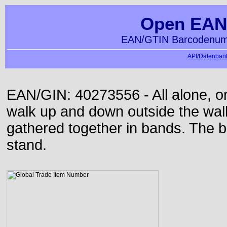
Open EAN
EAN/GTIN Barcodenumm
API/Datenbank
EAN/GIN: 40273556 - All alone, or
walk up and down outside the wa
gathered together in bands. The b
stand.