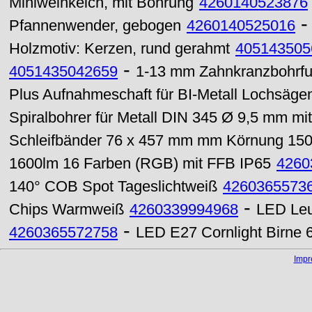
Miniweinkelch, mit Bohrung
4260140523876
Pfannenwender, gebogen
4260140525016
Holzmotiv: Kerzen, rund gerahmt
405143505
-
4051435042659
1-13 mm Zahnkranzbohrfut
Plus Aufnahmeschaft für BI-Metall Lochsäge
Spiralbohrer für Metall DIN 345 Ø 9,5 mm m
Schleifbänder 76 x 457 mm mm Körnung 15
1600lm 16 Farben (RGB) mit FFB IP65
4260
140° COB Spot Tageslichtweiß
4260365573
-
Chips Warmweiß
4260339994968
LED Leu
-
4260365572758
LED E27 Cornlight Birne
Imp