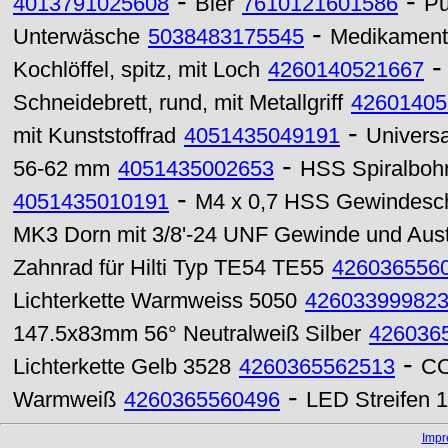
-
-
4013791025608
Bier
7610121601586
Pu
-
Unterwäsche
5038483175545
Medikament
Kochlöffel, spitz, mit Loch
4260140521667
Schneidebrett, rund, mit Metallgriff
42601405
-
mit Kunststoffrad
4051435049191
Univers
-
56-62 mm
4051435002653
HSS Spiralbohr
-
4051435010191
M4 x 0,7 HSS Gewindesch
MK3 Dorn mit 3/8'-24 UNF Gewinde und Aust
Zahnrad für Hilti Typ TE54 TE55
426036556
Lichterkette Warmweiss 5050
42603399982
147.5x83mm 56° Neutralweiß Silber
426036
-
Lichterkette Gelb 3528
4260365562513
CO
-
Warmweiß
4260365560496
LED Streifen 
Imp