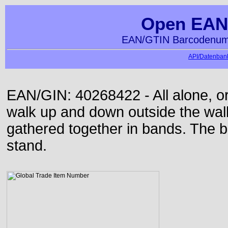
Open EAN
EAN/GTIN Barcodenumm
API/Datenbank
EAN/GIN: 40268422 - All alone, or
walk up and down outside the wa
gathered together in bands. The b
stand.