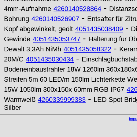
-
4mm-Aufnahme
4260140528864
Distanzsc
-
Bohrung
4260140526907
Entsafter für Zit
-
Kopf abgewinkelt, geölt
4051435038409
D
-
Gewinde
4051435053747
Halterung für 
-
Dewalt 3,3Ah NiMh
4051435058322
Keram
-
20M/C
4051435030434
Einschlagbuchsta
Bodeneinbaustrahler 18W 1260lm 360x180
Streifen 5m 60 LED/m 150lm Lichterkette We
15W 1050lm 300x150x 60mm RGB IP67
42
-
Warmweiß
4260339999383
LED Spot Bri
Silber
Imp