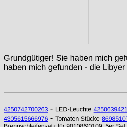
Grundgütiger! Sie haben mich gefu
haben mich gefunden - die Libyer 
-
4250742700263
LED-Leuchte
425063942
-
4305615666976
Tomaten Stücke
8698510
Brennschleifensatz für 90108/90109, 5er Set: 