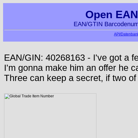
Open EAN
EAN/GTIN Barcodenumm
API/Datenbank
EAN/GIN: 40268163 - I've got a f
I'm gonna make him an offer he ca
Three can keep a secret, if two o