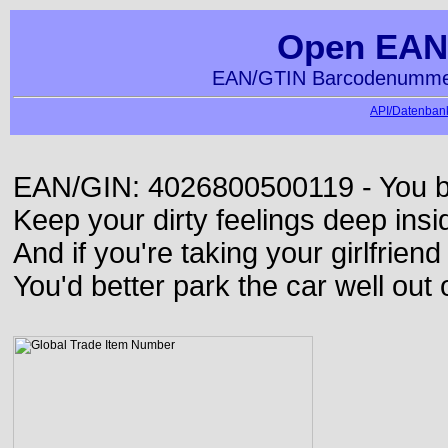
Open EAN
EAN/GTIN Barcodenummer
API/Datenbank
EAN/GIN: 4026800500119 - You bett
Keep your dirty feelings deep insi
And if you're taking your girlfriend
You'd better park the car well out 