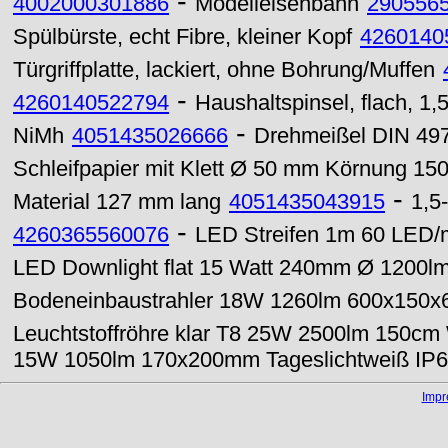
-
4002000301886
Modelleisenbahn
290556
Spülbürste, echt Fibre, kleiner Kopf
4260140
Türgriffplatte, lackiert, ohne Bohrung/Muffen
-
4260140522794
Haushaltspinsel, flach, 1,5
-
NiMh
4051435026666
Drehmeißel DIN 497
Schleifpapier mit Klett Ø 50 mm Körnung 15
-
Material 127 mm lang
4051435043915
1,5
-
4260365560076
LED Streifen 1m 60 LED/m
LED Downlight flat 15 Watt 240mm Ø 1200lm
Bodeneinbaustrahler 18W 1260lm 600x150
Leuchtstoffröhre klar T8 25W 2500lm 150c
15W 1050lm 170x200mm Tageslichtweiß IP
Imp