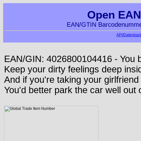
Open EAN
EAN/GTIN Barcodenummer
API/Datenbank
EAN/GIN: 4026800104416 - You bett
Keep your dirty feelings deep insi
And if you're taking your girlfriend
You'd better park the car well out 