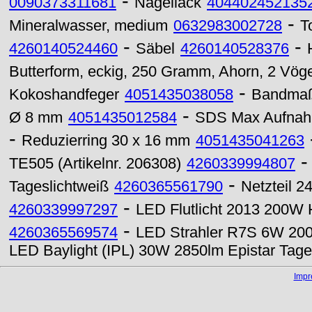
-
0090373311681
Nagellack
404402452135
-
Mineralwasser, medium
0632983002728
T
-
-
4260140524460
Säbel
4260140528376
Butterform, eckig, 250 Gramm, Ahorn, 2 Vöge
-
Kokoshandfeger
4051435038058
Bandmaß
-
Ø 8 mm
4051435012584
SDS Max Aufnah
-
Reduzierring 30 x 16 mm
4051435041263
TE505 (Artikelnr. 206308)
4260339994807
-
Tageslichtweiß
4260365561790
Netzteil 
-
4260339997297
LED Flutlicht 2013 200W
-
4260365569574
LED Strahler R7S 6W 2
LED Baylight (IPL) 30W 2850lm Epistar Tage
Imp