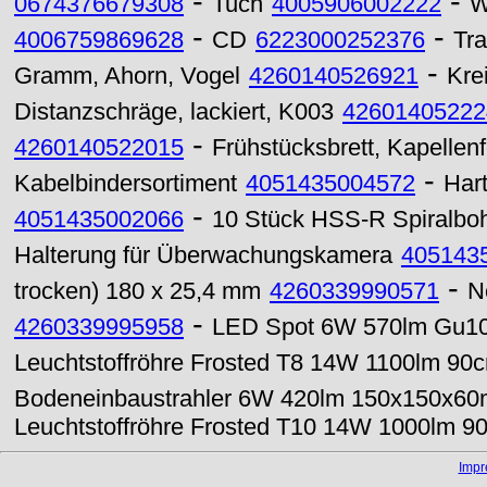
-
-
0674376679308
Tuch
4005906002222
W
-
-
4006759869628
CD
6223000252376
Tr
-
Gramm, Ahorn, Vogel
4260140526921
Kre
Distanzschräge, lackiert, K003
42601405222
-
4260140522015
Frühstücksbrett, Kapellen
-
Kabelbindersortiment
4051435004572
Har
-
4051435002066
10 Stück HSS-R Spiralboh
Halterung für Überwachungskamera
405143
-
trocken) 180 x 25,4 mm
4260339990571
N
-
4260339995958
LED Spot 6W 570lm Gu10
Leuchtstoffröhre Frosted T8 14W 1100lm 9
Bodeneinbaustrahler 6W 420lm 150x150x6
Leuchtstoffröhre Frosted T10 14W 1000lm 9
Imp