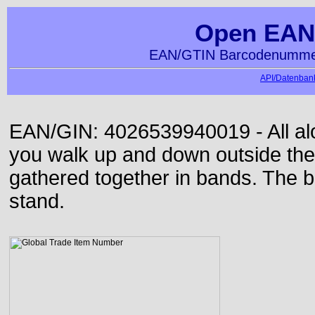
Open EAN
EAN/GTIN Barcodenummer
API/Datenbank
EAN/GIN: 4026539940019 - All alon
you walk up and down outside th
gathered together in bands. The b
stand.