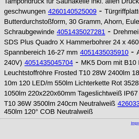
Tampondruck für Saunakelle inkl. allen Dru
-
geschwungen
4260140525009
Türgriffpla
Butterdurchstoßform, 30 Gramm, Ahorn, Eul
-
Schraubgewinde
4051435027281
Drehmei
SDS Plus Quadro X Hammerbohrer 24 x 46
-
Spannbereich 16-27 mm
4051435035910
-
240V)
4051435045704
MK5 Dorn mit B10 
Leuchtstoffröhre Frosted T10 28W 2400lm 1
10m 120 LED/m 550lm Lichterkette Rot 3528
1050lm 220x220x60mm Tageslichtweiß IP67
T10 36W 3500lm 240cm Neutralweiß
42603
450lm 120° COB Neutralweiß
Imp