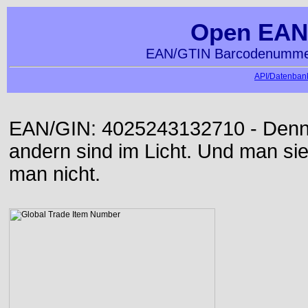
Open EAN
EAN/GTIN Barcodenummer
API/Datenbank
EAN/GIN: 4025243132710 - Denn d
andern sind im Licht. Und man sieh
man nicht.