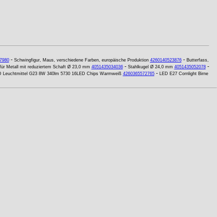
-
-
7980
Schwingfigur, Maus, verschiedene Farben, europäische Produktion
4260140523876
Butterfass,
-
-
für Metall mit reduziertem Schaft Ø 23,0 mm
4051435034036
Stahlkugel Ø 24,0 mm
4051435052078
-
 Leuchtmittel G23 8W 340lm 5730 16LED Chips Warmweiß
4260365572765
LED E27 Cornlight Birne