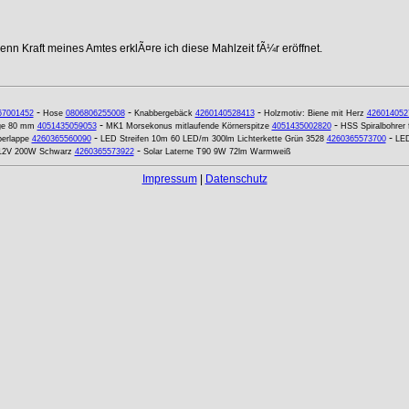
nn Kraft meines Amtes erklÃ¤re ich diese Mahlzeit fÃ¼r eröffnet.
-
-
-
67001452
Hose
0806806255008
Knabbergebäck
4260140528413
Holzmotiv: Biene mit Herz
426014052
-
-
änge 80 mm
4051435059053
MK1 Morsekonus mitlaufende Körnerspitze
4051435002820
HSS Spiralbohrer 
-
-
erlappe
4260365560090
LED Streifen 10m 60 LED/m 300lm Lichterkette Grün 3528
4260365573700
LED
-
 12V 200W Schwarz
4260365573922
Solar Laterne T90 9W 72lm Warmweiß
Impressum
|
Datenschutz