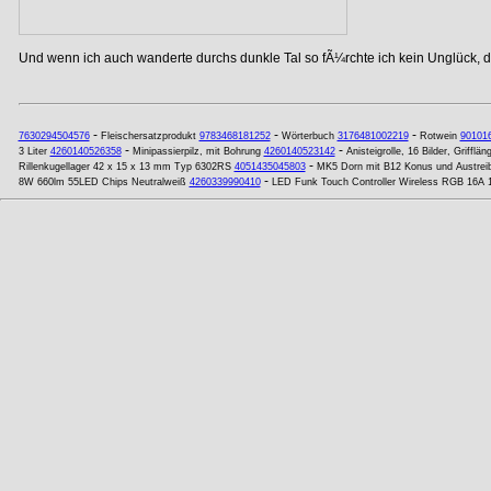
Und wenn ich auch wanderte durchs dunkle Tal so fÃ¼rchte ich kein Unglück, de
-
-
-
7630294504576
Fleischersatzprodukt
9783468181252
Wörterbuch
3176481002219
Rotwein
90101
-
-
3 Liter
4260140526358
Minipassierpilz, mit Bohrung
4260140523142
Anisteigrolle, 16 Bilder, Griffl
-
Rillenkugellager 42 x 15 x 13 mm Typ 6302RS
4051435045803
MK5 Dorn mit B12 Konus und Austreib
-
8W 660lm 55LED Chips Neutralweiß
4260339990410
LED Funk Touch Controller Wireless RGB 16A