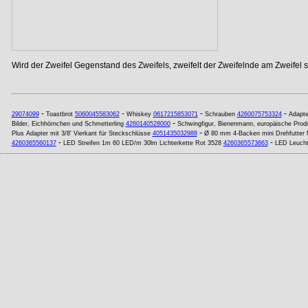
Wird der Zweifel Gegenstand des Zweifels, zweifelt der Zweifelnde am Zweifel se
-
-
-
-
29074099
Toastbrot
5060045583062
Whiskey
0617215853071
Schrauben
4260075753324
Adapte
-
Bilder, Eichhörnchen und Schmetterling
4260140528000
Schwingfigur, Bienenmann, europäische Prod
-
Plus Adapter mit 3/8' Vierkant für Steckschlüsse
4051435032988
Ø 80 mm 4-Backen mini Drehfutter 
-
-
4260365560137
LED Streifen 1m 60 LED/m 30lm Lichterkette Rot 3528
4260365573663
LED Leucht