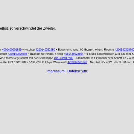
lbst, so verschwindet der Zweifel.
-
-
r
4000400001849
Ketchup
4260140522480
Butterform, rund, 60 Gramm, Ahorn, Rosette
426014052876
-
-
uktion
4260140526655
Backset für Kinder, 4-teilig
4051435023894
5 Stück Schleifbänder 13 x 533 mm K
-
MK3 Morsekegelschaft mit Austreiberlappe
4051435017589
Steinbohrer mit zylindrischem Schaft 12 x 40
-
mittel G24 12W 504lm 5730 22LED Chips Warmweiß
4260365561646
Netzteil 12V 40W IP67 3.33A für 
Impressum
|
Datenschutz