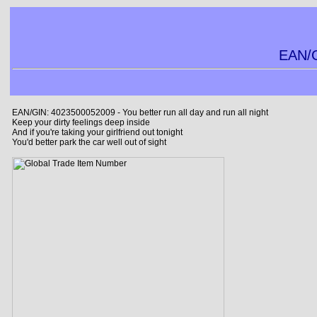
EAN/G
EAN/GIN: 4023500052009 - You better run all day and run all night
Keep your dirty feelings deep inside
And if you're taking your girlfriend out tonight
You'd better park the car well out of sight