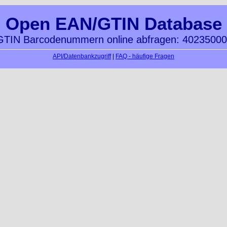
Open EAN/GTIN Database
TIN Barcodenummern online abfragen: 4023500
API/Datenbankzugriff
|
FAQ - häufige Fragen