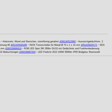
-
-
5
Holzmotiv: Mond und Sternchen, sternförmig gerahmt
4260140522992
Ausstechgebäckform, 2
-
-
örnung 80
4051435045285
INOX Trennscheibe für Metall Ø 75 x 1 x 10 mm
4051435025171
SDS
-
0 mm
4260339990618
RGB LED Spot 3W 290lm GU10 mit Gedächtnis und Funkfernbedienung
-
LED Beleuchtungen
4260339997204
LED Flutlicht 2013 100W 9500lm IP65 Bridgelux Warmweiß