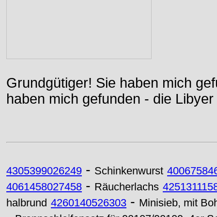
Grundgütiger! Sie haben mich gefu
haben mich gefunden - die Libyer 
-
4305399026249
Schinkenwurst
40067584
-
4061458027458
Räucherlachs
425131115
-
halbrund
4260140526303
Minisieb, mit Bo