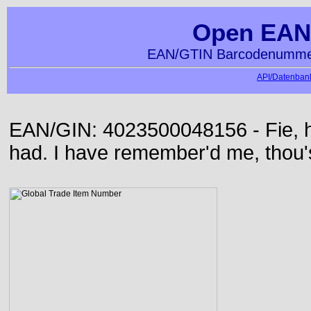
Open EAN
EAN/GTIN Barcodenummer
API/Datenbank
EAN/GIN: 4023500048156 - Fie, h
had. I have remember'd me, thou'