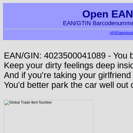
Open EAN
EAN/GTIN Barcodenummer
API/Datenbank
EAN/GIN: 4023500041089 - You bett
Keep your dirty feelings deep insi
And if you're taking your girlfriend
You'd better park the car well out 