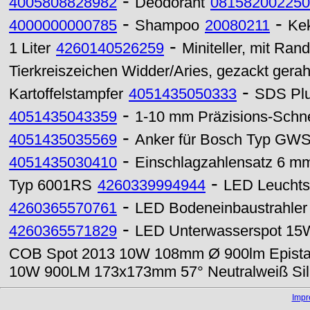
-
4005808828982
Deodorant
081582002250
-
-
4000000000785
Shampoo
20080211
Ke
-
1 Liter
4260140526259
Miniteller, mit Ra
Tierkreiszeichen Widder/Aries, gezackt gera
-
Kartoffelstampfer
4051435050333
SDS Plu
-
4051435043359
1-10 mm Präzisions-Schne
-
4051435035569
Anker für Bosch Typ GWS 
-
4051435030410
Einschlagzahlensatz 6 m
-
Typ 6001RS
4260339994944
LED Leuchts
-
4260365570761
LED Bodeneinbaustrahle
-
4260365571829
LED Unterwasserspot 1
COB Spot 2013 10W 108mm Ø 900lm Epistar
10W 900LM 173x173mm 57° Neutralweiß Sil
Imp