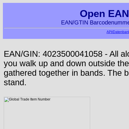
Open EAN
EAN/GTIN Barcodenummer
API/Datenbank
EAN/GIN: 4023500041058 - All alon
you walk up and down outside th
gathered together in bands. The b
stand.