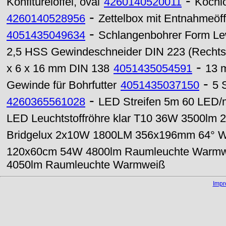
-
Konfitürelöffel, oval
4260140520011
Kochlö
-
4260140528956
Zettelbox mit Entnahmeöf
-
4051435049634
Schlangenbohrer Form Lew
2,5 HSS Gewindeschneider DIN 223 (Recht
-
x 6 x 16 mm DIN 138
4051435054591
13 
-
Gewinde für Bohrfutter
4051435037150
5 
-
4260365561028
LED Streifen 5m 60 LED/m
LED Leuchtstoffröhre klar T10 36W 3500lm
Bridgelux 2x10W 1800LM 356x196mm 64° W
120x60cm 54W 4800lm Raumleuchte Warm
4050lm Raumleuchte Warmweiß
Imp