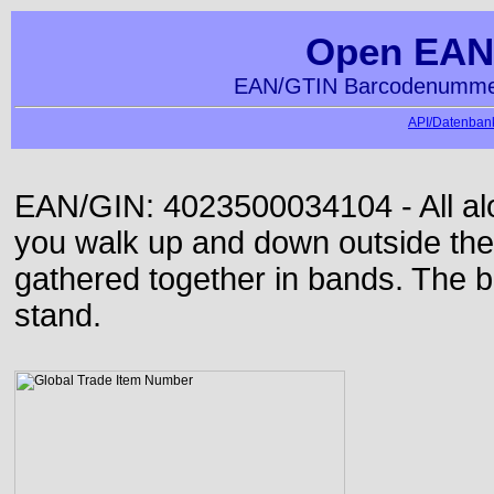
Open EAN
EAN/GTIN Barcodenummer
API/Datenbank
EAN/GIN: 4023500034104 - All alon
you walk up and down outside th
gathered together in bands. The b
stand.