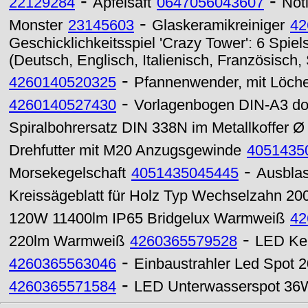
-
-
22129284
Apfelsaft
0647056043607
Not
-
Monster
23145603
Glaskeramikreiniger
42
Geschicklichkeitsspiel 'Crazy Tower': 6 Spiel
(Deutsch, Englisch, Italienisch, Französisch
-
4260140520325
Pfannenwender, mit Löch
-
4260140527430
Vorlagenbogen DIN-A3 dop
Spiralbohrersatz DIN 338N im Metallkoffer Ø
Drehfutter mit M20 Anzugsgewinde
4051435
-
Morsekegelschaft
4051435045445
Ausblas
Kreissägeblatt für Holz Typ Wechselzahn 2
120W 11400lm IP65 Bridgelux Warmweiß
42
-
220lm Warmweiß
4260365579528
LED Ke
-
4260365563046
Einbaustrahler Led Spot
-
4260365571584
LED Unterwasserspot 36