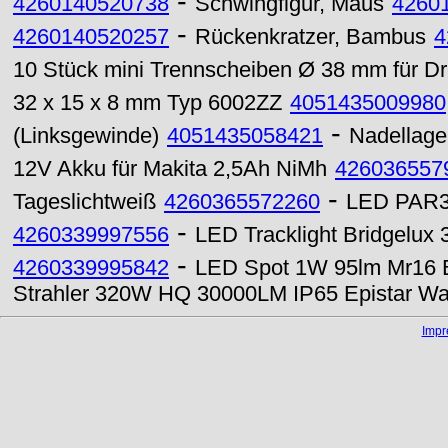
-
4260140520738
Schwingfigur, Maus
4260
-
4260140520257
Rückenkratzer, Bambus
4
10 Stück mini Trennscheiben Ø 38 mm für D
32 x 15 x 8 mm Typ 6002ZZ
4051435009980
-
(Linksgewinde)
4051435058421
Nadellage
12V Akku für Makita 2,5Ah NiMh
426036557
-
Tageslichtweiß
4260365572260
LED PAR30
-
4260339997556
LED Tracklight Bridgelu
-
4260339995842
LED Spot 1W 95lm Mr16 
Strahler 320W HQ 30000LM IP65 Epistar W
Imp