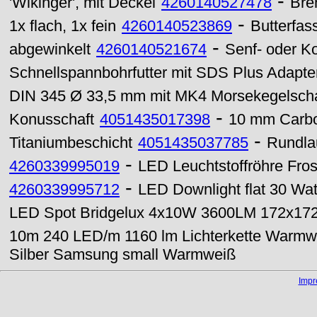
-
'Wikinger', mit Deckel
4260140527478
Bren
-
1x flach, 1x fein
4260140523869
Butterfass
-
abgewinkelt
4260140521674
Senf- oder Kon
Schnellspannbohrfutter mit SDS Plus Adapte
DIN 345 Ø 33,5 mm mit MK4 Morsekegelscha
-
Konusschaft
4051435017398
10 mm Carbon
-
Titaniumbeschicht
4051435037785
Rundla
-
4260339995019
LED Leuchtstoffröhre Fr
-
4260339995712
LED Downlight flat 30 Wa
LED Spot Bridgelux 4x10W 3600LM 172x172
10m 240 LED/m 1160 lm Lichterkette Warmw
Silber Samsung small Warmweiß
Imp