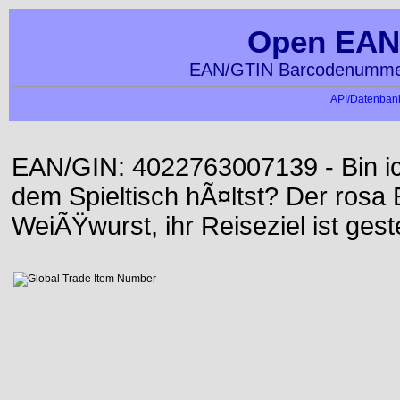
Open EAN
EAN/GTIN Barcodenummer
API/Datenbank
EAN/GIN: 4022763007139 - Bin ich
dem Spieltisch hÃ¤ltst? Der rosa E
WeiÃŸwurst, ihr Reiseziel ist gest