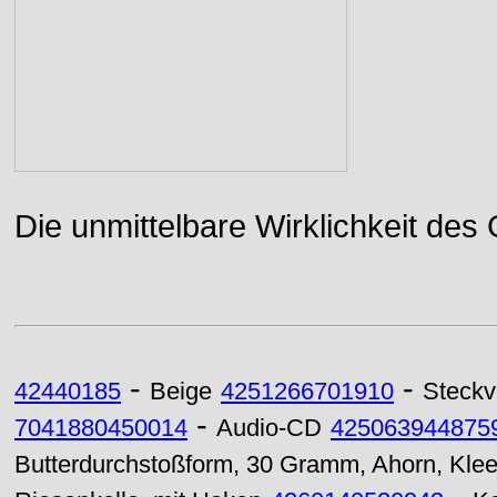
Die unmittelbare Wirklichkeit des
-
-
42440185
Beige
4251266701910
Steckv
-
7041880450014
Audio-CD
425063944875
Butterdurchstoßform, 30 Gramm, Ahorn, Kle