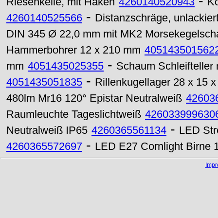
-
Riesenkelle, mit Haken
4260140520943
Ko
-
4260140525566
Distanzschräge, unlackier
DIN 345 Ø 22,0 mm mit MK2 Morsekegelscha
Hammerbohrer 12 x 210 mm
405143501562
-
mm
4051435025355
Schaum Schleifteller
-
4051435051835
Rillenkugellager 28 x 15 
480lm Mr16 120° Epistar Neutralweiß
42603
Raumleuchte Tageslichtweiß
426033999630
-
Neutralweiß IP65
4260365561134
LED Str
-
4260365572697
LED E27 Cornlight Birn
Imp