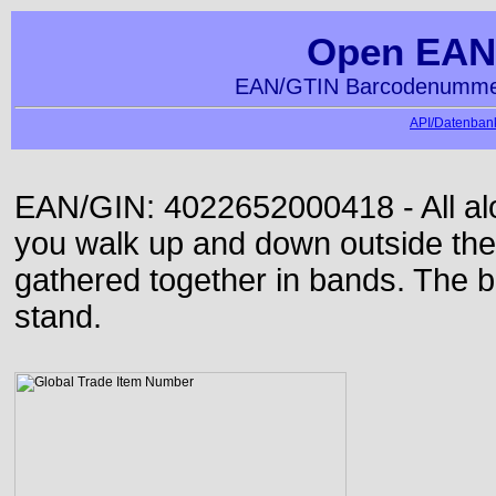
Open EAN
EAN/GTIN Barcodenummer
API/Datenbank
EAN/GIN: 4022652000418 - All alon
you walk up and down outside th
gathered together in bands. The b
stand.