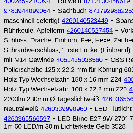
-
4002859210094
Rotwein
8712100456619
-
9783944099064
Sachbuch
871792986225
-
maschinell gefertigt
4260140523449
Spans
-
Rührkeule, Apfelform
4260140527454
Vorl
Schloss, Drache, Einhorn, Fee, Hexe, Zauberer
Schraubverschluss, 'Erste Locke' (Einbrand)
-
mit M14 Gewinde
4051435038560
CBS Re
Polierscheibe 125 x 22,2 mm für Körnung 60
Holz Typ Wechselzahn 150 x 16 mm Z24
40
Holz Typ Wechselzahn 100 x 22,2 mm Z20
4
2200lm 230mm Ø Tageslichtweiß
42603655
-
Neutralweiß
4260339990960
LED Flutlich
-
4260365566597
LED Birne E27 9W 270° 7
1m 60 LED/m 30lm Lichterkette Gelb 3528