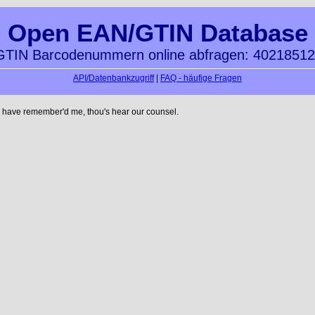
Open EAN/GTIN Database
TIN Barcodenummern online abfragen: 4021851
API/Datenbankzugriff
|
FAQ - häufige Fragen
 have remember'd me, thou's hear our counsel.