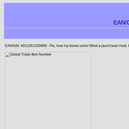
EAN/G
EAN/GIN: 4021851200889 - Fie, how my bones ache! What a jaunt have I had. I