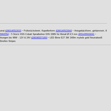
-
-
utral
4260140522015
Frühstücksbrett, Kapellenform
4260140523043
Anisgebäckform, gehämmert, 8
-
-
5002554
5 Stück HSS Cobalt Spiralbohrer DIN 338N für Metall Ø 9,5 mm
4051435018241
-
htungen bis 96W - 12V & 24V
4260365571003
LED Birne E27 3W 240lm myleds gold Neutralweiß
treifen Stripes