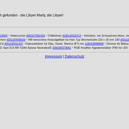
 gefunden - die Libyer Marty, die Libyer!
-
-
-
024000
Gelierzucker
4002473582454
Chilibohnen
4260140520714
Holzdose, mit Schraubverschluss, ne
-
chere
4051435008426
HM bestücktes Kreissägeblatt für Holz Typ Wechselzahn 210 x 16 mm Z40
405143
-
-
iCd
4051435011433
Diamantbohrer für Glas, Granit, Marmor Ø 5 mm
4260339999666
Dimmer für Beleuc
-
D Spot E14 6W 510lm Epistar Neutralweiß
4260365579061
RGB Amplifier Signalverstärker 3*8A für LED S
Impressum
|
Datenschutz