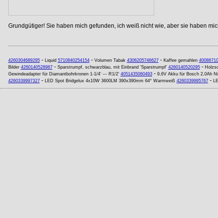
Grundgütiger! Sie haben mich gefunden, ich weiß nicht wie, aber sie haben mich
-
-
-
4260304689295
Liquid
5710840254154
Volumen Tabak
4306205746627
Kaffee gemahlen
4008671
-
-
Bilder
4260140528987
Sparstrumpf, schwarzblau, mit Einbrand 'Sparstrumpf'
4260140520295
Holzs
-
Gewindeadapter für Diamantbohrkronen 1-1/4' --- R1/2'
4051435060493
9,6V Akku für Bosch 2,0Ah N
-
-
4260339997327
LED Spot Bridgelux 4x10W 3600LM 390x390mm 64° Warmweiß
4260339995767
LE