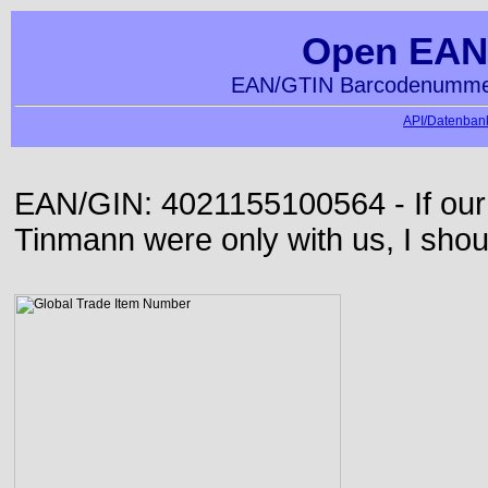
Open EAN
EAN/GTIN Barcodenummer
API/Datenbank
EAN/GIN: 4021155100564 - If our
Tinmann were only with us, I shou