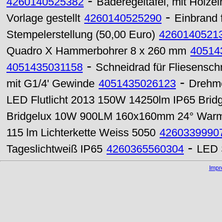
-
4260140525382
Baderegeltafel, mit Holze
-
Vorlage gestellt
4260140525290
Einbrand 
Stempelerstellung (50,00 Euro)
4260140521
Quadro X Hammerbohrer 8 x 260 mm
40514
-
4051435031158
Schneidrad für Fliesensch
-
mit G1/4' Gewinde
4051435026123
Drehme
LED Flutlicht 2013 150W 14250lm IP65 Bri
Bridgelux 10W 900LM 160x160mm 24° War
115 lm Lichterkette Weiss 5050
4260339990
-
Tageslichtweiß IP65
4260365560304
LED 
Imp